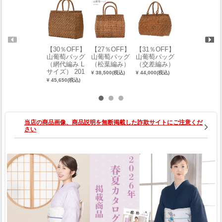
【30％OFF】
【27％OFF】
【31％OFF】
【23％OFF】
山葡萄バッグ
山葡萄バッグ
山葡萄バッグ
山葡萄バッグ
（網代編み L
（松葉編み）
（交差編み）
（鉄線二色編
サイズ） 201
み）
¥ 38,500(税込)
¥ 44,000(税込)
7-00147-W-Y
¥ 45,650(税込)
¥ 52,800(税込)
当店の商品画像、商品説明を無断掲載した詐欺サイトにご注意くだ
さい