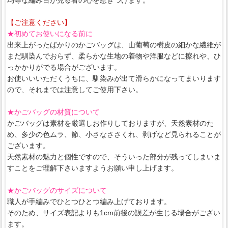
【ご注意ください】
★初めてお使いになる前に
出来上がったばかりのかごバッグは、山葡萄の樹皮の細かな繊維が
まだ馴染んでおらず、柔らかな生地の着物や洋服などに擦れや、ひ
っかかりがでる場合がございます。
お使いいいただくうちに、馴染みが出て滑らかになってまいります
ので、それまでは注意してご使用下さい。
★かごバッグの材質について
かごバッグは素材を厳選しお作りしておりますが、天然素材のた
め、多少の色ムラ、節、小さなささくれ、剥げなど見られることが
ございます。
天然素材の魅力と個性ですので、そういった部分が残ってしまいま
すことをご理解下さいますようお願い申し上げます。
★かごバッグのサイズについて
職人が手編みでひとつひとつ編み上げております。
そのため、サイズ表記よりも1cm前後の誤差が生じる場合がござい
ます。