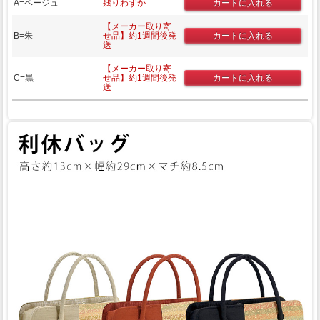
A=ベージュ
残りわずか
【メーカー取り寄
B=朱
せ品】約1週間後発
送
【メーカー取り寄
C=黒
せ品】約1週間後発
送