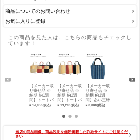
商品についてのお問い合わせ
お気に入りに登録
この商品を見た人は、こちらの商品もチェックし
ています！
【メーカー取
【メーカー取
【メーカー取
【メーカー取
り寄せ品 ※
り寄せ品 ※
り寄せ品 ※
り寄せ品 ※
納期 約1週
納期 約1週
納期 約1週
納期 約1週
間】トートバ
間】トートバ
間】あい三昧
間】きもの収
ッグ横長（市
ッグ（No.31
トートバッグ
納バッグ
¥ 14,850(税込)
¥ 13,200(税込)
¥ 8,800(税込)
¥ 3,300(税込)
松取型）
型）
当店の商品画像、商品説明を無断掲載した詐欺サイトにご注意くだ
さい