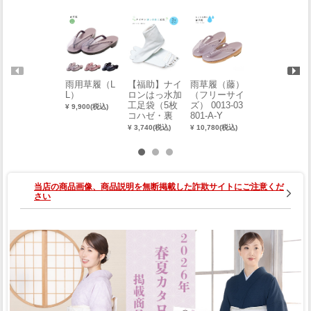
雨用草履（L
【福助】ナイ
雨草履（藤）
業務用 半襦
L）
ロンはっ水加
（フリーサイ
袢（抗菌アセ
工足袋（5枚
ズ） 0013-03
トール天竺）
¥ 9,900(税込)
コハゼ・裏
801-A-Y
（LL） 0001-
付）【2足
03303-W
¥ 3,740(税込)
¥ 10,780(税込)
¥ 5,060(税込)
組】（M） 0
001-03004
当店の商品画像、商品説明を無断掲載した詐欺サイトにご注意くだ
さい