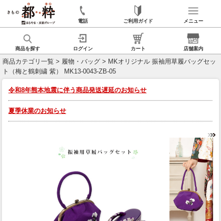
電話
ご利用ガイド
メニュー
商品を探す
ログイン
カート
店舗案内
商品カテゴリ一覧
>
履物・バッグ
> MKオリジナル 振袖用草履バッグセッ
ト（梅と鶴刺繍 紫） MK13-0043-ZB-05
令和8年熊本地震に伴う商品発送遅延のお知らせ
夏季休業のお知らせ