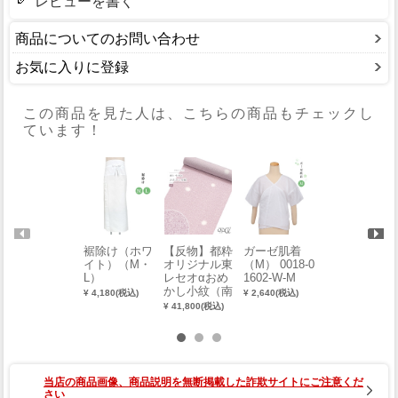
レビューを書く
商品についてのお問い合わせ
お気に入りに登録
この商品を見た人は、こちらの商品もチェックし
ています！
裾除け（ホワ
【反物】都粋
ガーゼ肌着
クロスステッ
イト）（M・
オリジナル東
（M） 0018-0
チ刺繍バッグ
L）
レセオαおめ
1602-W-M
（花唐草文：
かし小紋（南
オフホワイ
¥ 4,180(税込)
¥ 2,640(税込)
天蛍ボカシ：
ト） 2221-00
¥ 41,800(税込)
¥ 16,500(税込)
薄ピンク）
011-A-Y
当店の商品画像、商品説明を無断掲載した詐欺サイトにご注意くだ
さい