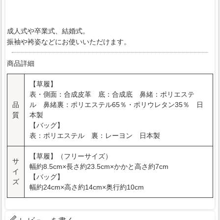
成人式や卒業式、結婚式。
振袖や袴姿などにお使いいただけます。
商品詳細
【草履】
表・側面：合成皮革 底：合成底 鼻緒：ポリエステ
品
ル 鼻緒裏：ポリエステル65％・ポリウレタン35％ 日
質
本製
【バッグ】
表：ポリエステル 裏：レーヨン 日本製
【草履】（フリーサイズ）
サ
幅約8.5cm×長さ約23.5cm×かかと高さ約7cm
イ
【バッグ】
ズ
幅約24cm×高さ約14cm×奥行約10cm