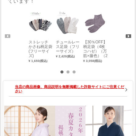
ています！
ストレッチ
チュールレー
【30％OFF】
ストレッチ
かさね柄足袋
ス足袋（フリ
柄足袋（4枚
カラー足袋
(フリーサイ
ーサイズ）
コハゼ）（万
（フリーサイ
ズ)
筋×藤色）（2
ズ） 0014-03
¥ 2,420(税込)
2.5cm～23.5
401
¥ 1,650(税込)
¥ 3,058(税込)
¥ 990(税込)
cm） 0015-0
1004
当店の商品画像、商品説明を無断掲載した詐欺サイトにご注意くだ
さい