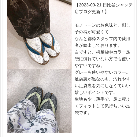
【2023-09-21 日比谷シャンテ
店ブログ更新！】
モノトーンのお色味と、刺し
子の柄が可愛くて…
なんと都粋スタッフ内で愛用
者が続出しております。
白ですと、柄足袋やカラー足
袋に慣れていない方でも使い
やすいですね。
グレーも使いやすいカラー。
足袋裏が黒なのも、汚れやす
い足袋裏を気にしなくていい
嬉しいポイントです。
生地も少し薄手で、足に程よ
くフィットして気持ちいい足
袋です。