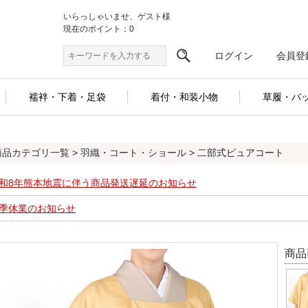
いらっしゃいませ、ゲスト様
現在のポイント：0
ログイン
会員登
襦袢・下着・足袋
着付・和装小物
草履・バ
商品カテゴリ一覧
>
羽織・コート・ショール
> 二部式ピュアコート
和8年熊本地震に伴う商品発送遅延のお知らせ
季休業のお知らせ
商品