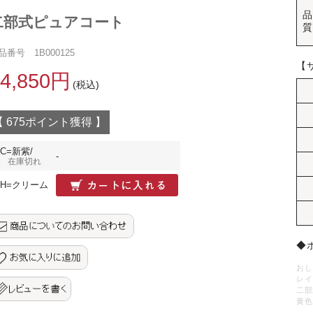
品
二部式ピュアコート
質
品番号 1B000125
【
14,850円
(税込)
【 675ポイント獲得 】
C=新紫/
-
在庫切れ
H=クリーム
◆ポ
おし
レイ
二部
黄色