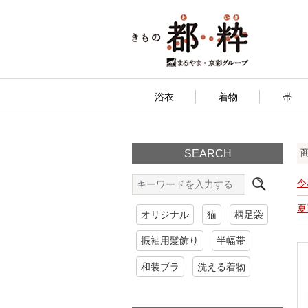
浴衣
着物
帯
SEARCH
令
夏
オリジナル
猫
柄足袋
振袖用髪飾り
半幅帯
和装ブラ
洗える着物