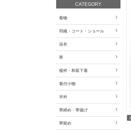
CATEGORY
着物
羽織・コート・ショール
浴衣
帯
襦袢・和装下着
着付小物
半衿
帯締め・帯揚げ
帯留め