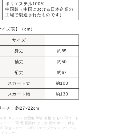
ポリエステル100％
中国製（中国における日本企業の
工場で製造されたものです）
サイズ表】（cm）
サイズ
身丈
約85
袖丈
約50
裄丈
約67
スカート丈
約100
スカート幅
約130
ーチ：約27×22cm
ゃれ オシャレ お洒落 和装 着物 きもの 雨コート
ンコート 雨 雪 雨除け はっ水 撥水 ポーチ付き
式 巻きスカート 内紐 スナップボタン クリーム
 イエロー