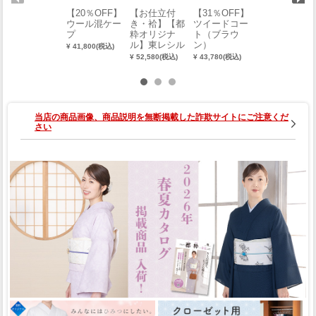
【20％OFF】
【お仕立付
【31％OFF】
【お仕立付
ウール混ケー
き・袷】【都
ツイードコー
き・袷】都粋
プ
粋オリジナ
ト（ブラウ
オリジナル
ル】東レシル
ン）
東レ シルジ
¥ 41,800(税込)
ジェリーおめ
ェリー おめ
¥ 52,580(税込)
¥ 43,780(税込)
¥ 56,100(税込)
かし江戸小紋
かし江戸小紋
（寄せ江戸小
疋田市松柄
紋）（お誂
（お誂え）
え）
(銀鼠) 0018-0
0202-B
当店の商品画像、商品説明を無断掲載した詐欺サイトにご注意くだ
さい