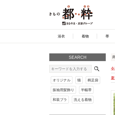
浴衣
着物
帯
SEARCH
令
夏
オリジナル
猫
柄足袋
振袖用髪飾り
半幅帯
和装ブラ
洗える着物