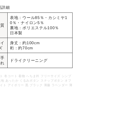
品詳細
表地：ウール85％・カシミヤ1
0％・ナイロン5％
品質
裏地：ポリエステル100％
日本製
サイ
身丈：約100cm
ズ
裄：約70cm
お手
ドライクリーニング
入れ
ト 冬コート 着物 へちま衿 フリーサイズ シンプ
無地 あったか くるみボタン スナップボタン オフ
イト アイボリー 黒 ブラック 薄藤 ラベンダー 薄