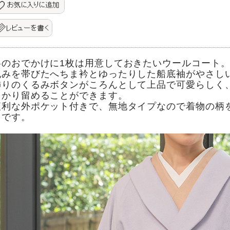
冬のおでかけに1枚は用意しておきたいウールコート
丸みを帯びたへちま衿とゆったりした船底袖がやさし
飾りのくるみボタンがころんとして上品で可愛らしく
っかり留めることができます。
便利な外ポケット付きで、無地タイプなので着物の柄
トです。