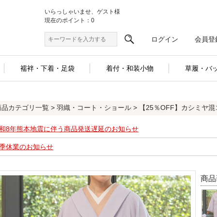
いらっしゃいませ、ゲスト様
現在のポイント：0
ログイン
会員登
襦袢・下着・足袋
着付・和装小物
草履・バ
商品カテゴリ一覧
>
羽織・コート・ショール
> 【25％OFF】カシミヤ
和8年熊本地震に伴う商品発送遅延のお知らせ
季休業のお知らせ
商品