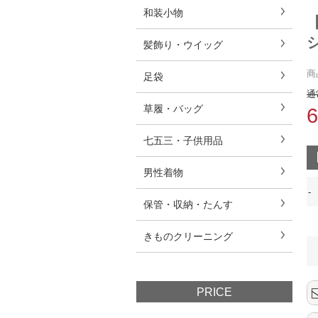
和装小物
髪飾り・ウイッグ
商
足袋
通
草履・バッグ
七五三・子供用品
男性着物
-
保管・収納・たんす
きものクリーニング
PRICE