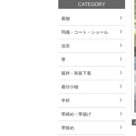
CATEGORY
着物
羽織・コート・ショール
浴衣
帯
襦袢・和装下着
着付小物
半衿
帯締め・帯揚げ
帯留め