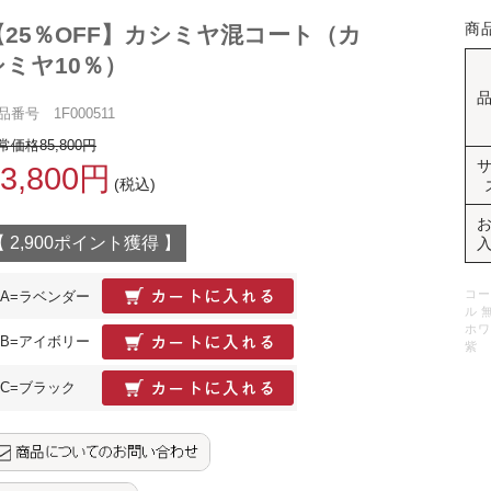
商
【25％OFF】カシミヤ混コート（カ
シミヤ10％）
品番号 1F000511
常価格85,800円
63,800円
(税込)
【 2,900ポイント獲得 】
コー
A=ラベンダー
ル 
ホワ
B=アイボリー
紫
C=ブラック