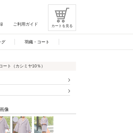
録
ご利用ガイド
カートを見る
ッグ
羽織・コート
混コート（カシミヤ10％）
画像