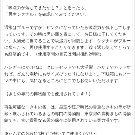
「吸湿力が落ちてきたかも？」と思ったら、
「再生シグナル」を確認してみてください。
通常はブルーですが、ピンクになっていたら吸湿力が低下してしま
っています。その時は黒い面を表にして、お日様に干してくださ
い。太陽光に当てることで吸湿力が回復します！シグナルがブルー
に戻ったら、再び使用することができます。繰り返し使えてとって
も経済的です。（使用期間の目安は開封後約2年間）
ハンガーにかければ、クローゼットでも大活躍！ハサミでカットす
れば、どんな場所にもサイズぴったりになります。下駄箱にもブー
ツの中にも、気になるところにどこでもお使いいただけます。
【きもの専門の博物館でも使用されてます！】
再生可能な「きもの番」は、皇室や江戸時代の貴重なきもの等が所
蔵・展示されているきもの専門の博物館、東京都の青梅きもの博物
館でも、古い貴重な衣裳の保存に使用されている実力派です♪
※たんすの各段に1枚ずつ敷いてご使用ください。