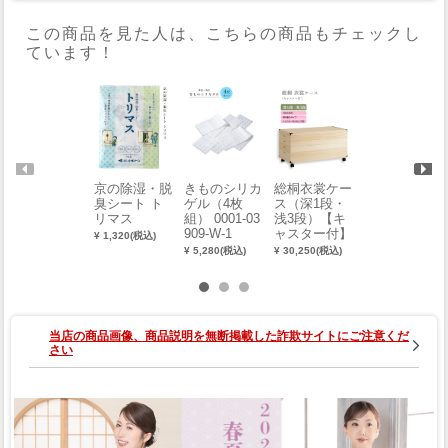
この商品を見た人は、こちらの商品もチェックし
ています！
京の除湿・脱
きものシリカ
きもの保存袋
総桐衣裳ケー
臭シート ト
ゲル（4枚
ゆったり長尺
ス（深1段・
リマス
組） 0001-03
タイプ（3枚
浅3段）【キ
909-W-1
組） 0001-03
ャスター付】
¥ 1,320(税込)
910-W-1
0001-03502-
¥ 5,280(税込)
¥ 4,950(税込)
¥ 30,250(税込)
W-3
当店の商品画像、商品説明を無断掲載した詐欺サイトにご注意くだ
さい