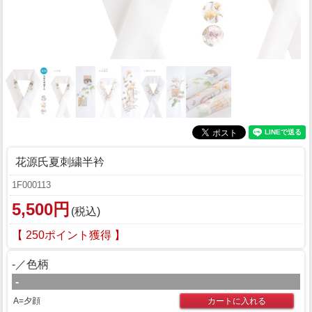
花源氏夏刺繍半衿
1F000113
5,500円
(税込)
【 250ポイント獲得 】
-／色柄
-
A=夕顔