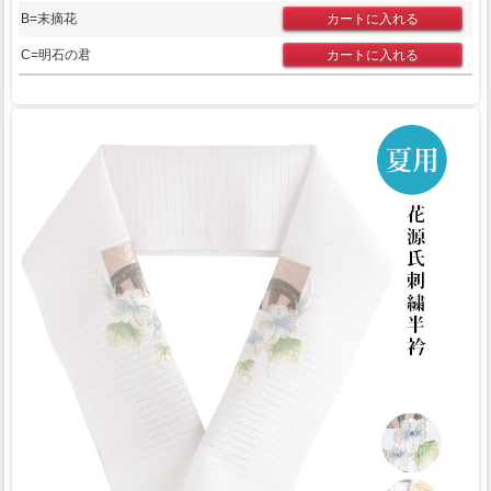
B=末摘花
C=明石の君