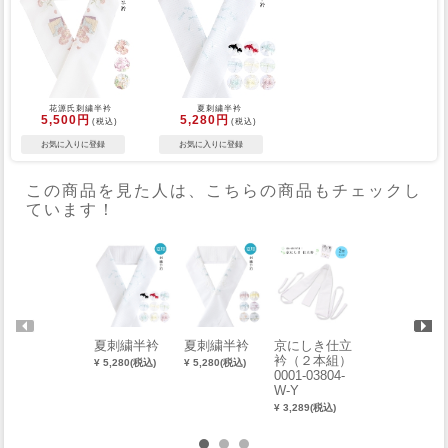
花源氏刺繍半衿
夏刺繍半衿
5,500円
5,280円
(税込)
(税込)
この商品を見た人は、こちらの商品もチェックし
ています！
夏刺繍半衿
夏刺繍半衿
京にしき仕立
2way刺繍半
衿（２本組）
衿 唐花に唐
¥ 5,280(税込)
¥ 5,280(税込)
0001-03804-
子
W-Y
¥ 5,500(税込)
¥ 3,289(税込)