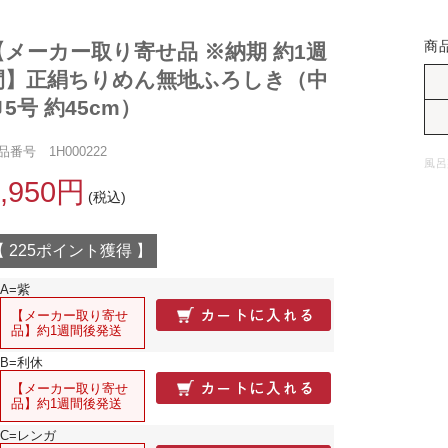
商
【メーカー取り寄せ品 ※納期 約1週
間】正絹ちりめん無地ふろしき（中
5号 約45cm）
品番号 1H000222
風呂
4,950円
(税込)
【 225ポイント獲得 】
A=紫
【メーカー取り寄せ
品】約1週間後発送
B=利休
【メーカー取り寄せ
品】約1週間後発送
C=レンガ