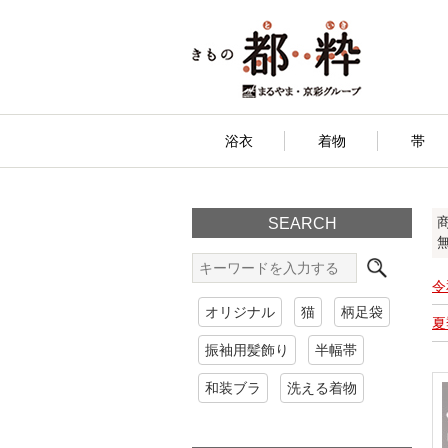
浴衣
着物
帯
SEARCH
令
オリジナル
猫
柄足袋
夏
振袖用髪飾り
半幅帯
和装ブラ
洗える着物