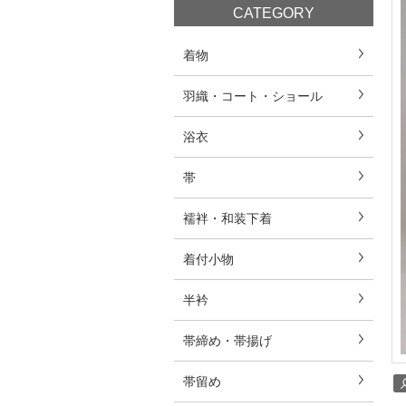
CATEGORY
着物
羽織・コート・ショール
浴衣
帯
襦袢・和装下着
着付小物
半衿
帯締め・帯揚げ
帯留め