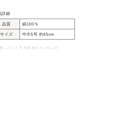
品詳細
品質
絹100％
サイズ
中巾5号 約45cm
敷 ふろしき 布 和風 無地 ちりめん 絹