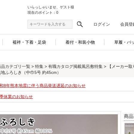
いらっしゃいませ、ゲスト様
現在のポイント：0
ログイン
会員登
襦袢・下着・足袋
着付・和装小物
草履・バ
商品カテゴリ一覧
>
特集
>
有職カタログ掲載風呂敷特集
> 【メーカー取
無地ふろしき（中巾5号 約45cm）
和8年熊本地震に伴う商品発送遅延のお知らせ
季休業のお知らせ
商品