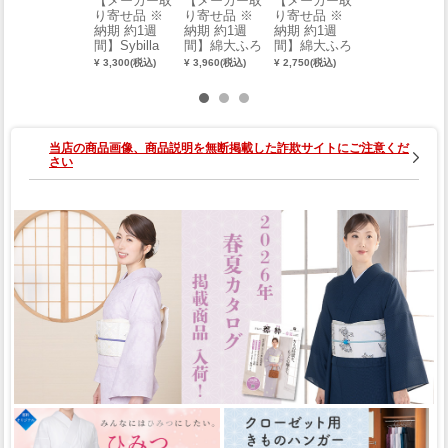
【メーカー取
【メーカー取
【メーカー取
【メーカー取
り寄せ品 ※
り寄せ品 ※
り寄せ品 ※
り寄せ品 ※
納期 約1週
納期 約1週
納期 約1週
納期 約1週
間】Sybilla
間】綿大ふろ
間】綿大ふろ
間】彩時記
ふろしき（約
しき（約150c
しき（約105c
丹後ちりめん
¥ 3,300(税込)
¥ 3,960(税込)
¥ 2,750(税込)
¥ 2,750(税込)
97cm）
m）
m）
友仙ふろしき
（約68cm）
当店の商品画像、商品説明を無断掲載した詐欺サイトにご注意くだ
さい