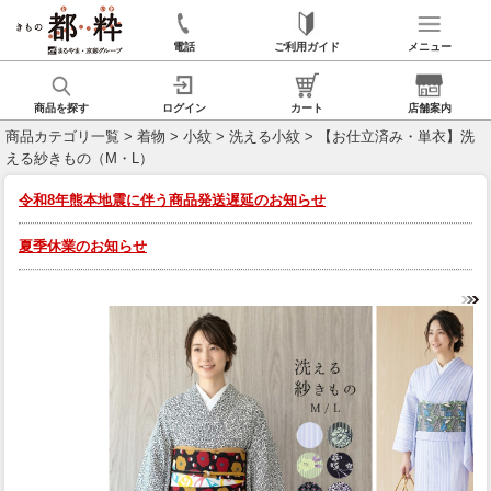
電話
ご利用ガイド
メニュー
商品を探す
ログイン
カート
店舗案内
商品カテゴリ一覧
>
着物
>
小紋
>
洗える小紋
> 【お仕立済み・単衣】洗
える紗きもの（M・L）
令和8年熊本地震に伴う商品発送遅延のお知らせ
夏季休業のお知らせ