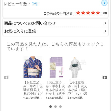
レビュー件数：
1件
この商品の平均評価：
5.00
商品についてのお問い合わせ
お気に入りに登録
この商品を見た人は、こちらの商品もチェックし
ています！
【お仕立済
【お仕立済
【22％OFF】
【お仕立済
み・単衣】琉
み・単衣】洗
【お仕立済
み・袷】洗え
球絣柄 洗え
える小紋３点
み・単衣】ヒ
る小紋（縞に
る絽小紋（ブ
セット（格子
ロミチナカノ
花）（L） 00
ルー系）
柄：パープ
洗える紗きも
16-00901-C
¥ 10,780(税込)
¥ 13,200(税込)
¥ 8,580(税込)
¥ 8,580(税込)
（M・L） 00
ル）（M・
の・浴衣 001
13-02701-B
L）
5-02303