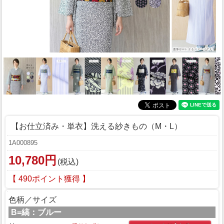
【お仕立済み・単衣】洗える紗きもの（M・L）
1A000895
10,780円
(税込)
【 490ポイント獲得 】
色柄／サイズ
B=縞：ブルー