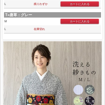
L
残りわずか
T=唐草：グレー
M
L
在庫切れ
-