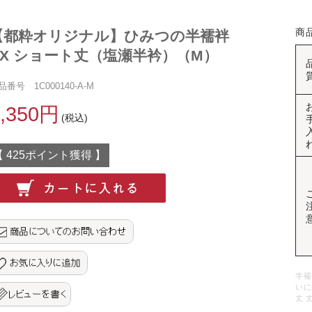
商
【都粋オリジナル】ひみつの半襦袢
DX ショート丈（塩瀬半衿）（M）
品番号 1C000140-A-M
9,350円
(税込)
【 425ポイント獲得 】
半襦
いに
丈 