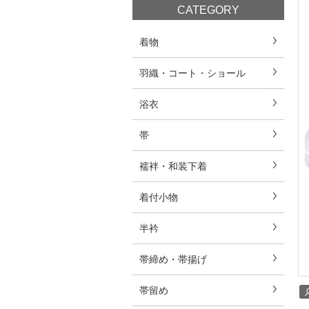
CATEGORY
着物
羽織・コート・ショール
浴衣
帯
襦袢・和装下着
着付小物
半衿
帯締め・帯揚げ
帯留め