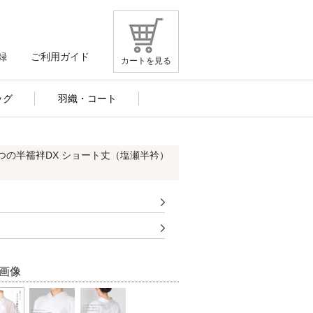
録
ご利用ガイド
カートを見る
ッグ
羽織・コート
つの半襦袢DX ショート丈（塩瀬半衿）
画像