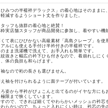
「ひみつの半襦袢デラックス」の着心地はそのままに
を軽減するようショート丈を作りました。
スタッフも抜群の着心地と絶賛！
都粋実店舗スタッフが商品開発に参加し、着やすい機
薄くて表にひびかない高級素材「高島クレープ」を使
ュアルにも使える手付け半衿付きの半襦袢です。
そのまま洗濯機で洗えて、お手入れも簡単です。
衣紋抜きと幅広の衿下ひも付きなので、着崩れしにく
り、体の負担も和らげます。
筒袖なので裄の長さも選びません。
替え袖を付けられるように面テープが付いています。
後ろ姿から半衿がぴょこんと出てるのがイヤな方にも
を極限まで狭くしています。
ですので、できれば細くてやわらかいメッシュの衿芯
やわらかいので、ちょっと入れにくい時は、衿芯の先