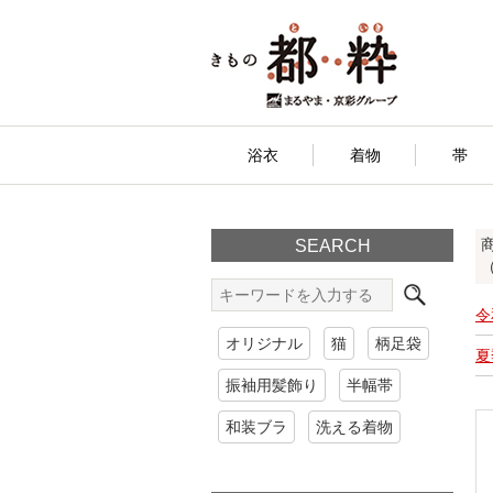
浴衣
着物
帯
SEARCH
令
オリジナル
猫
柄足袋
夏
振袖用髪飾り
半幅帯
和装ブラ
洗える着物