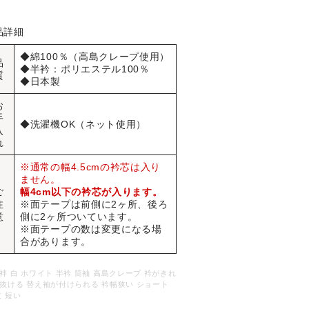
品詳細
◆綿100％（高島クレープ使用）
品
◆半衿：ポリエステル100％
質
◆日本製
お
手
◆洗濯機OK（ネット使用）
入
れ
※通常の幅4.5cmの衿芯は入り
ません。
ご
幅4cm以下の衿芯が入ります。
注
※面テープは前側に2ヶ所、後ろ
意
側に2ヶ所ついています。
※面テープの数は変更になる場
合があります。
袢 白 ホワイト 半衿 筒袖 高島クレープ 衿がきれ
抜ける 替え袖が付けられる 衿幅狭い ショート
丈 短い