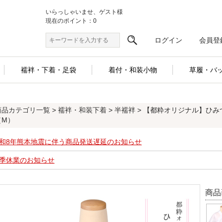
いらっしゃいませ、ゲスト様
現在のポイント：0
ログイン
会員登
襦袢・下着・足袋
着付・和装小物
草履・バ
商品カテゴリ一覧
>
襦袢・和装下着
>
半襦袢
> 【都粋オリジナル】ひみ
（M）
和8年熊本地震に伴う商品発送遅延のお知らせ
季休業のお知らせ
商品