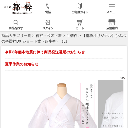
電話
ご利用ガイド
メニュー
商品を探す
ログイン
カート
店舗案内
商品カテゴリ一覧
>
襦袢・和装下着
>
半襦袢
> 【都粋オリジナル】ひみつ
の半襦袢DX ショート丈（絽半衿）（L）
令和8年熊本地震に伴う商品発送遅延のお知らせ
夏季休業のお知らせ