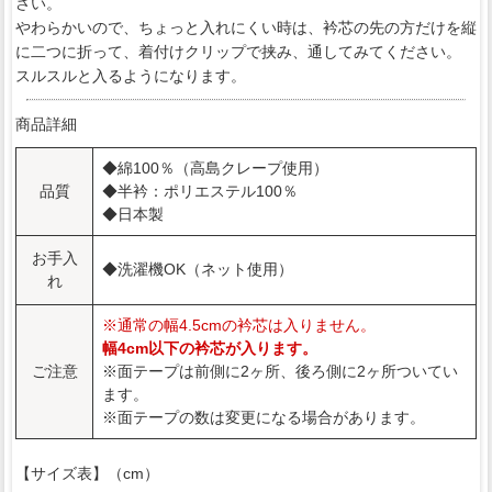
さい。
やわらかいので、ちょっと入れにくい時は、衿芯の先の方だけを縦
に二つに折って、着付けクリップで挟み、通してみてください。
スルスルと入るようになります。
商品詳細
◆綿100％（高島クレープ使用）
品質
◆半衿：ポリエステル100％
◆日本製
お手入
◆洗濯機OK（ネット使用）
れ
※通常の幅4.5cmの衿芯は入りません。
幅4cm以下の衿芯が入ります。
ご注意
※面テープは前側に2ヶ所、後ろ側に2ヶ所ついてい
ます。
※面テープの数は変更になる場合があります。
【サイズ表】（cm）