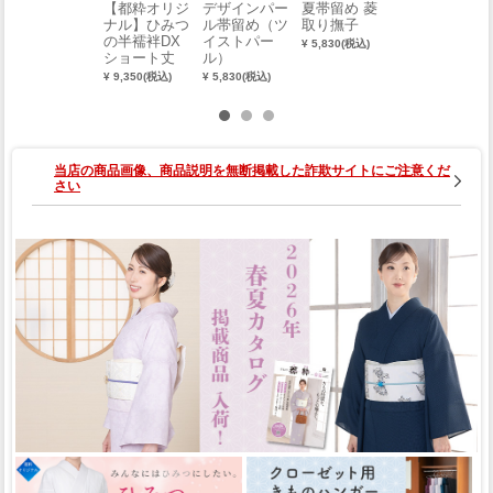
【都粋オリジ
デザインパー
夏帯留め 菱
【都粋オリジ
ナル】ひみつ
ル帯留め（ツ
取り撫子
ナル】ひみつ
の半襦袢DX
イストパー
の半襦袢DX
¥ 5,830(税込)
ショート丈
ル）
ショート丈
（絽半衿）
（塩瀬半衿）
¥ 9,350(税込)
¥ 5,830(税込)
¥ 9,460(税込)
（M）
（L）
当店の商品画像、商品説明を無断掲載した詐欺サイトにご注意くだ
さい