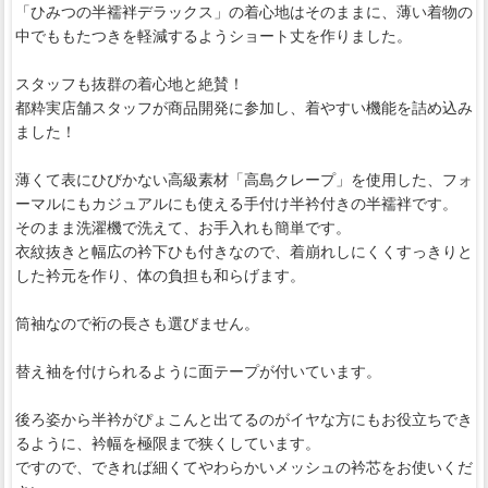
「ひみつの半襦袢デラックス」の着心地はそのままに、薄い着物の
中でももたつきを軽減するようショート丈を作りました。
スタッフも抜群の着心地と絶賛！
都粋実店舗スタッフが商品開発に参加し、着やすい機能を詰め込み
ました！
薄くて表にひびかない高級素材「高島クレープ」を使用した、フォ
ーマルにもカジュアルにも使える手付け半衿付きの半襦袢です。
そのまま洗濯機で洗えて、お手入れも簡単です。
衣紋抜きと幅広の衿下ひも付きなので、着崩れしにくくすっきりと
した衿元を作り、体の負担も和らげます。
筒袖なので裄の長さも選びません。
替え袖を付けられるように面テープが付いています。
後ろ姿から半衿がぴょこんと出てるのがイヤな方にもお役立ちでき
るように、衿幅を極限まで狭くしています。
ですので、できれば細くてやわらかいメッシュの衿芯をお使いくだ