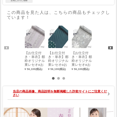
この商品を見た人は、こちらの商品もチェックし
ています！
【お仕立付
【お仕立付
【お仕立付
【お仕立付
き・単衣】都
き・単衣】都
き・単衣】都
き・単衣】東
粋オリジナル
粋オリジナル
粋オリジナル
レセオα 都粋
東レセオαお
東レセオαお
東レセオαお
オリジナルカ
めかし小紋
めかし小紋
めかし小紋
ラージャパン
¥ 56,100(税込)
¥ 56,100(税込)
¥ 56,100(税込)
¥ 67,100(税込)
（縞に唐草：
（お召十：鉄
（雪輪白絣
モード小紋
薄藤）（手縫
色）（手縫
調：グレー）
（更紗：サン
い）（別誂
い）（別誂
（手縫い）
ドベージュ）
え）
え）
（別誂え）
（手縫い）
（別誂え）
当店の商品画像、商品説明を無断掲載した詐欺サイトにご注意くだ
さい