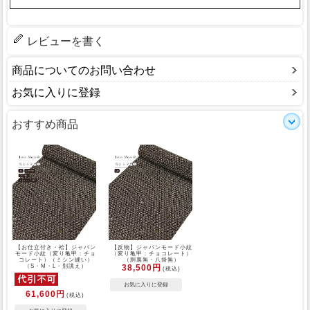
レビューを書く
商品についてのお問い合わせ
お気に入りに登録
おすすめ商品
【お仕立付き・袷】ジャパン
【反物】ジャパンモード小紋
モード小紋（変り亀甲：チョ
（変り亀甲：チョコレート）
コレート）（ミシン縫い）
（胴裏無・八掛無）
（S・M・L・別誂え）
38,500円
(税込)
61,600円
(税込)