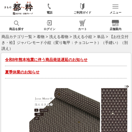
電話
ご利用ガイド
メニュー
商品を探す
ログイン
カート
店舗案内
商品カテゴリ一覧
>
着物
>
洗える着物
>
洗える小紋
>
単品
> 【お仕立付
き・袷】ジャパンモード小紋（変り亀甲：チョコレート）（手縫い）（別
誂え）
令和8年熊本地震に伴う商品発送遅延のお知らせ
夏季休業のお知らせ