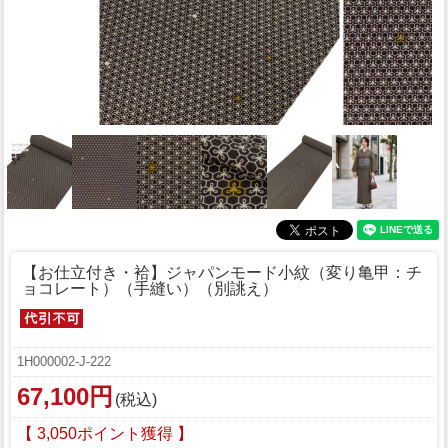
【お仕立付き・袷】ジャパンモード小紋（変り亀甲：チ
ョコレート）（手縫い）（別誂え）
1H000002-J-222
67,100円
(税込)
【 3,050ポイント獲得 】