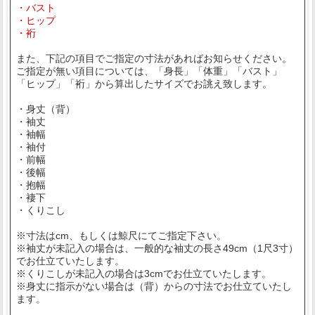
・バスト
・ヒップ
・裄
また、下記の項目でご指定の寸法があればお知らせください。
ご指定が無い項目については、「身長」「体重」「バスト」
「ヒップ」「裄」から算出したサイズでお誂え致します。
・身丈（背）
・袖丈
・袖幅
・袖付
・前幅
・後幅
・抱幅
・褄下
・くりこし
※寸法はcm、もしくは鯨尺にてご指定下さい。
※袖丈が未記入の場合は、一般的な袖丈の長さ49cm（1尺3寸）
でお仕立ていたします。
※くりこしが未記入の場合は3cmでお仕立ていたします。
※身丈に指示がない場合は（背）からの寸法でお仕立ていたし
ます。