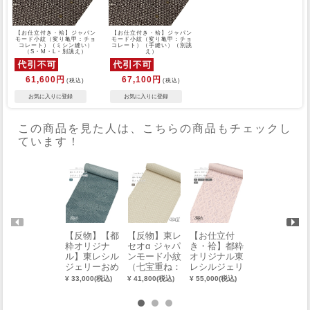
【お仕立付き・袷】ジャパン
【お仕立付き・袷】ジャパン
モード小紋（変り亀甲：チョ
モード小紋（変り亀甲：チョ
コレート）（ミシン縫い）
コレート）（手縫い）（別誂
（S・M・L・別誂え）
え）
61,600円
67,100円
(税込)
(税込)
この商品を見た人は、こちらの商品もチェックし
ています！
【反物】【都
【反物】東レ
【お仕立付
【反物】東レ
粋オリジナ
セオα ジャパ
き・袷】都粋
セオα ジャパ
ル】東レシル
ンモード小紋
オリジナル東
ンモード小紋
ジェリーおめ
（七宝重ね：
レシルジェリ
（松葉雪：ロ
かし江戸小紋
ベージュ）
ーおめかし小
ーリエ）
¥ 33,000(税込)
¥ 41,800(税込)
¥ 55,000(税込)
¥ 41,800(税込)
（寄せ江戸小
紋（菱取花唐
紋）
草：薄桃）
（手縫い）