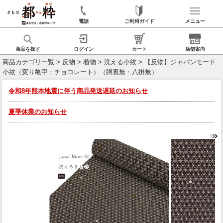
電話
ご利用ガイド
メニュー
商品を探す
ログイン
カート
店舗案内
商品カテゴリ一覧
>
反物
>
着物
>
洗える小紋
> 【反物】ジャパンモード
小紋（変り亀甲：チョコレート）（胴裏無・八掛無）
令和8年熊本地震に伴う商品発送遅延のお知らせ
夏季休業のお知らせ