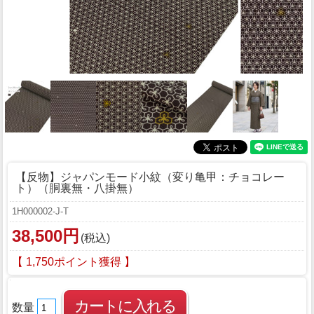
【反物】ジャパンモード小紋（変り亀甲：チョコレー
ト）（胴裏無・八掛無）
1H000002-J-T
38,500円
(税込)
【 1,750ポイント獲得 】
数量