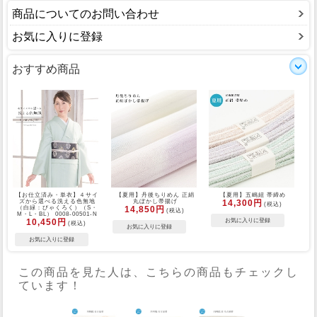
商品についてのお問い合わせ
お気に入りに登録
おすすめ商品
【お仕立済み・単衣】４サイ
【夏用】丹後ちりめん 正絹
【夏用】五嶋紐 帯締め
ズから選べる洗える色無地
丸ぼかし帯揚げ
14,300円
(税込)
（白緑：びゃくろく）（S・
14,850円
(税込)
M・L・BL） 0008-00501-N
10,450円
(税込)
この商品を見た人は、こちらの商品もチェックし
ています！