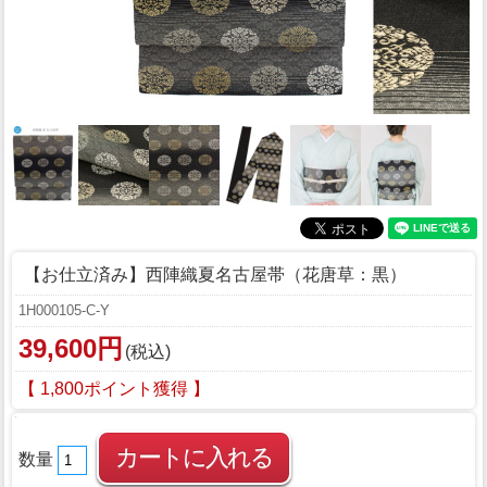
【お仕立済み】西陣織夏名古屋帯（花唐草：黒）
1H000105-C-Y
39,600円
(税込)
【 1,800ポイント獲得 】
数量