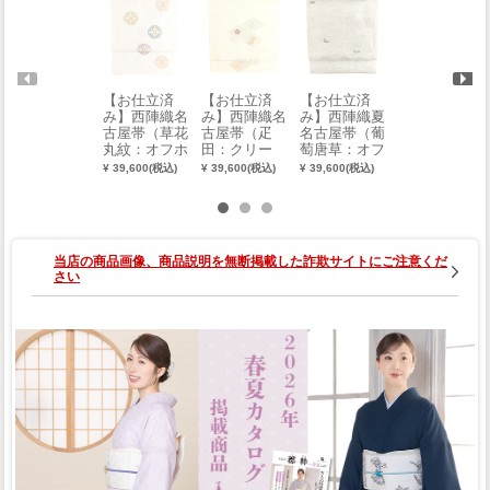
【お仕立済
【お仕立済
【お仕立済
雨用草履（L
み】西陣織名
み】西陣織名
み】西陣織夏
L）
古屋帯（草花
古屋帯（疋
名古屋帯（葡
¥ 9,900(税込)
丸紋：オフホ
田：クリー
萄唐草：オフ
ワイト）
ム）
ホワイト）
¥ 39,600(税込)
¥ 39,600(税込)
¥ 39,600(税込)
当店の商品画像、商品説明を無断掲載した詐欺サイトにご注意くだ
さい