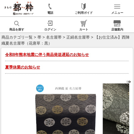
電話
ご利用ガイド
メニュー
商品を探す
ログイン
カート
店舗案内
商品カテゴリ一覧
>
帯
>
名古屋帯
>
正絹名古屋帯
> 【お仕立済み】西陣
織夏名古屋帯（花唐草：黒）
令和8年熊本地震に伴う商品発送遅延のお知らせ
夏季休業のお知らせ