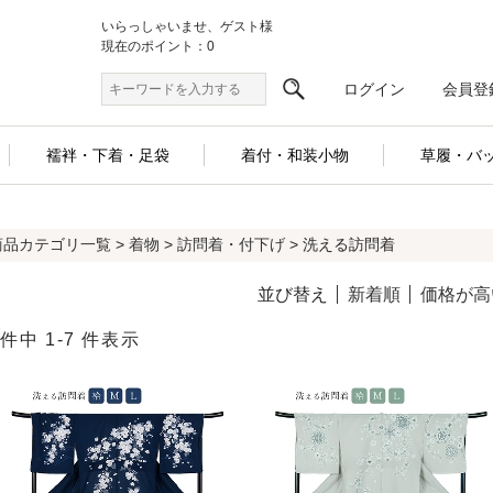
いらっしゃいませ、ゲスト様
現在のポイント：0
ログイン
会員登
襦袢・下着・足袋
着付・和装小物
草履・バ
商品カテゴリ一覧
>
着物
>
訪問着・付下げ
> 洗える訪問着
並び替え
新着順
価格が高
 件中 1-7 件表示