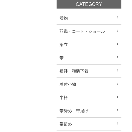
CATEGORY
着物
羽織・コート・ショール
浴衣
帯
襦袢・和装下着
着付小物
半衿
帯締め・帯揚げ
帯留め