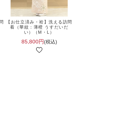
問
【お仕立済み・袷】洗える訪問
）
着（華紋：薄橙 うすだいだ
い）（M・L）
85,800円
(税込)