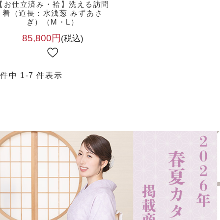
【お仕立済み・袷】洗える訪問
着（道長：水浅葱 みずあさ
ぎ）（M・L）
85,800円
(税込)
 件中 1-7 件表示