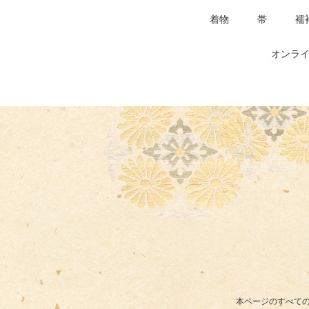
着物
帯
襦
オンライ
本ページのすべての