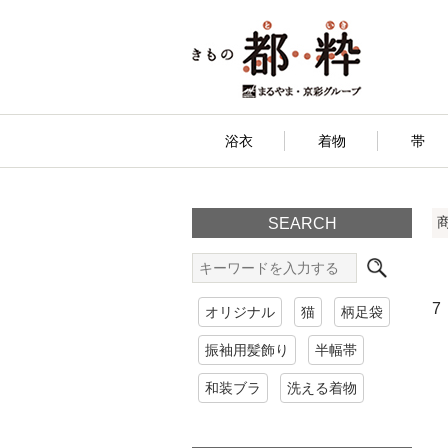
浴衣
着物
帯
SEARCH
7
オリジナル
猫
柄足袋
振袖用髪飾り
半幅帯
和装ブラ
洗える着物