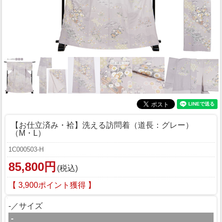
【お仕立済み・袷】洗える訪問着（道長：グレー）
（M・L）
1C000503-H
85,800円
(税込)
【 3,900ポイント獲得 】
-／サイズ
-