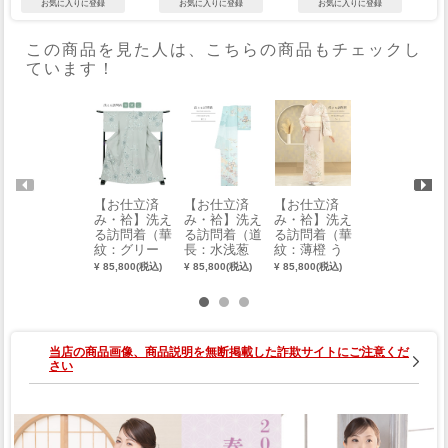
この商品を見た人は、こちらの商品もチェックし
ています！
【お仕立済
【お仕立済
【お仕立済
【お仕立済
み・袷】洗え
み・袷】洗え
み・袷】洗え
み・袷】洗え
る訪問着（華
る訪問着（道
る訪問着（華
る訪問着（野
紋：グリー
長：水浅葱
紋：薄橙 う
バラ：紺）
ン）（M・
みずあさぎ）
すだいだい）
（M・L）
¥ 85,800(税込)
¥ 85,800(税込)
¥ 85,800(税込)
¥ 85,800(税込)
L）
（M・L）
（M・L）
当店の商品画像、商品説明を無断掲載した詐欺サイトにご注意くだ
さい