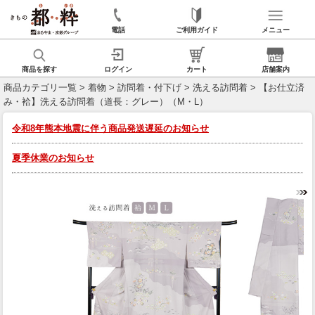
電話
ご利用ガイド
メニュー
商品を探す
ログイン
カート
店舗案内
商品カテゴリ一覧
>
着物
>
訪問着・付下げ
>
洗える訪問着
> 【お仕立済
み・袷】洗える訪問着（道長：グレー）（M・L）
令和8年熊本地震に伴う商品発送遅延のお知らせ
夏季休業のお知らせ