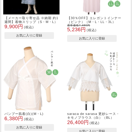
【メーカー取り寄せ品 ※納期 約1
【30％OFF】エレガントインナー
週間】着物スリップ（S・M・L）
（ピンク）（M・L・LL・3L）
9,900円
通常価格7,480円
(税込)
5,236円
(税込)
バンブー肌着(白)(M・L)
saraca de sarasa 更紗レース・
6,380円
キモノブラウス（白）（BL）
(税込)
26,400円
(税込)