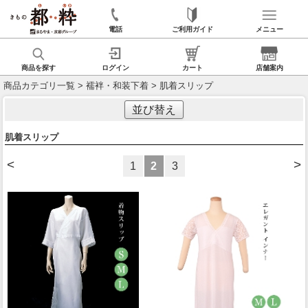
電話
ご利用ガイド
メニュー
商品を探す
ログイン
カート
店舗案内
商品カテゴリ一覧
>
襦袢・和装下着
> 肌着スリップ
並び替え
肌着スリップ
<
>
1
2
3