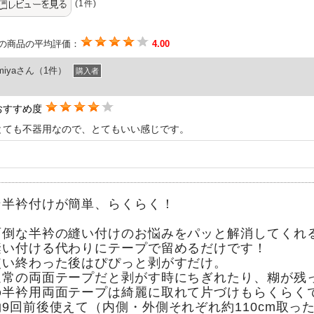
(1件)
の商品の平均評価：
4.00
miyaさん（1件）
購入者
おすすめ度
とても不器用なので、とてもいい感じです。
★半衿付けが簡単、らくらく！
面倒な半衿の縫い付けのお悩みをパッと解消してくれ
縫い付ける代わりにテープで留めるだけです！
使い終わった後はぴぴっと剥がすだけ。
通常の両面テープだと剥がす時にちぎれたり、糊が残
の半衿用両面テープは綺麗に取れて片づけもらくらく
約9回前後使えて（内側・外側それぞれ約110cm取っ