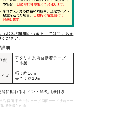
ネコポスの詳細につきましてはこちらを
覧ください。
品詳細
アクリル系両面接着テープ
品質
日本製
幅：約1cm
サイズ
長さ：約20m
綺麗に貼れるポイント解説用紙付き
 単品 両面 半衿 半襟 テープ 両面テープ 接着テー
簡単 解説書付き 白