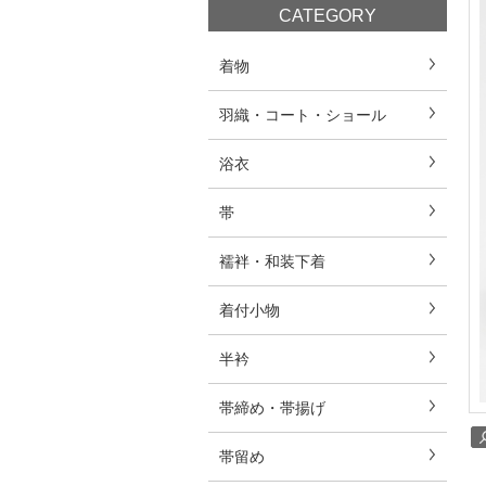
CATEGORY
着物
羽織・コート・ショール
浴衣
帯
襦袢・和装下着
着付小物
半衿
帯締め・帯揚げ
帯留め