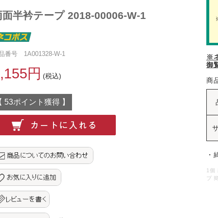
面半衿テープ 2018-00006-W-1
品番号 1A001328-W-1
※
御
1,155円
(税込)
商
【 53ポイント獲得 】
・
1個
プ 