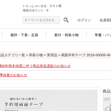
いらっしゃいませ、ゲスト様
現在のポイント：0
ログイン
会員登
襦袢・下着・足袋
着付・和装小物
草履・バ
商品カテゴリ一覧
>
和装小物
>
実用品
> 両面半衿テープ 2018-00006-W-
和8年熊本地震に伴う商品発送遅延のお知らせ
季休業のお知らせ
商品