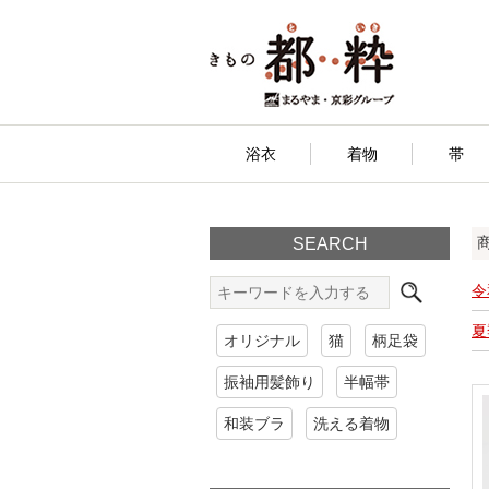
浴衣
着物
帯
SEARCH
令
夏
オリジナル
猫
柄足袋
振袖用髪飾り
半幅帯
和装ブラ
洗える着物