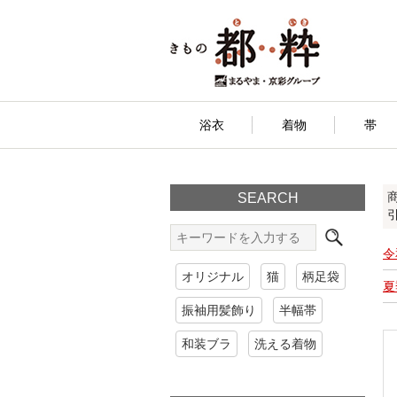
浴衣
着物
帯
SEARCH
引
令
オリジナル
猫
柄足袋
夏
振袖用髪飾り
半幅帯
和装ブラ
洗える着物