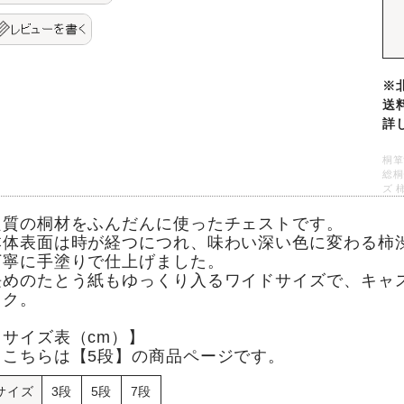
※
送
詳
桐箪
総桐
ズ 
良質の桐材をふんだんに使ったチェストです。
本体表面は時が経つにつれ、味わい深い色に変わる柿
丁寧に手塗りで仕上げました。
長めのたとう紙もゆっくり入るワイドサイズで、キャ
ラク。
【サイズ表（cm）】
※こちらは【5段】の商品ページです。
サイズ
3段
5段
7段