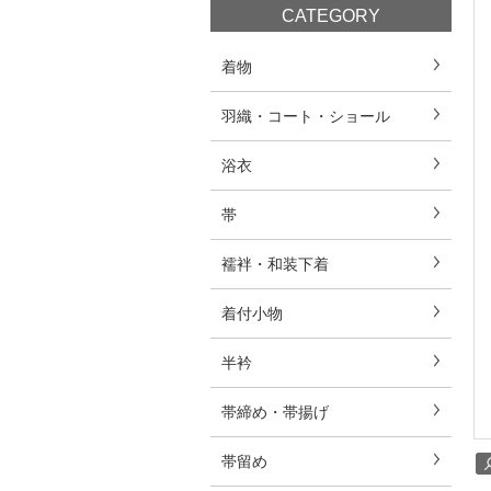
CATEGORY
着物
羽織・コート・ショール
浴衣
帯
襦袢・和装下着
着付小物
半衿
帯締め・帯揚げ
帯留め