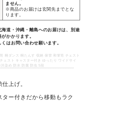
ません。
※商品のお届けは玄関先までとな
ります。
北海道・沖縄・離島へのお届けは、別途
料がかかります。
しくはお問い合わせ願います。
笥 桐ダンス 桐たんす 収納 保管 和箪笥 チェスト
チェスト キャスター付き ゆったり ワイドサイ
柿渋染め 防水 防腐 防虫 5段
渋仕上げ。
スター付きだから移動もラク