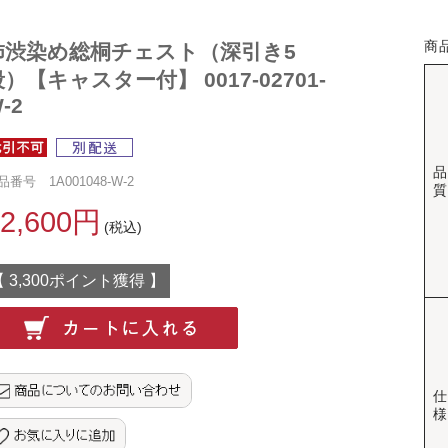
商
柿渋染め総桐チェスト（深引き5
）【キャスター付】 0017-02701-
-2
品
品番号 1A001048-W-2
質
72,600円
(税込)
【 3,300ポイント獲得 】
仕
様