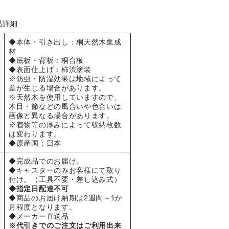
品詳細
◆本体・引き出し：桐天然木集成
材
◆底板・背板：桐合板
◆表面仕上げ：柿渋塗装
※防虫・防湿効果は地域によって
差が生じる場合があります。
※天然木を使用していますので、
木目・節などの風合いや色合いは
画像と異なる場合があります。
※着物等の厚みによって収納枚数
は変わります。
◆原産国：日本
◆完成品でのお届け。
◆キャスターのみお客様にて取り
付け。（工具不要・差し込み式）
◆指定日配達不可
◆商品のお届け納期は2週間～1か
月程度となります。
◆メーカー直送品
※代引きでのご注文はご利用出来