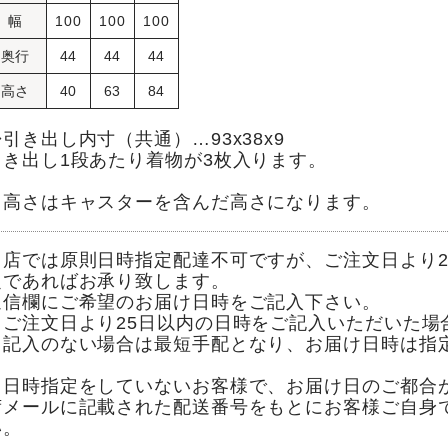
幅
100
100
100
奥行
44
44
44
高さ
40
63
84
引き出し内寸（共通）…93x38x9
引き出し1段あたり着物が3枚入ります。
※高さはキャスターを含んだ高さになります。
当店では原則日時指定配達不可ですが、ご注文日より2
定であればお承り致します。
通信欄にご希望のお届け日時をご記入下さい。
※ご注文日より25日以内の日時をご記入いただいた場
※記入のない場合は最短手配となり、お届け日時は指
※日時指定をしていないお客様で、お届け日のご都合
荷メールに記載された配送番号をもとにお客様ご自身
い。