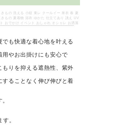
 きもの 洗える 小紋 東レ クールイー 単衣 春 夏
夏きもの 夏着物 浴衣 ゆかた 仕立てあり 誂え UV
ト おでかけ イベント おしゃれ オシャレ お洒落
夏でも快適な着心地を叶える
着用やお出掛けにも安心で
こもりを抑える遮熱性、紫外
にすることなく伸び伸びと着
す。
ます。