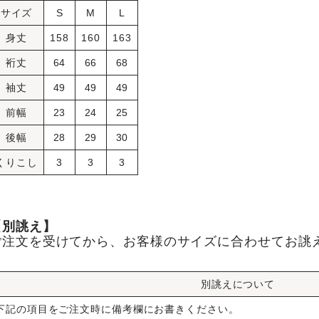
サイズ
S
M
L
身丈
158
160
163
裄丈
64
66
68
袖丈
49
49
49
前幅
23
24
25
後幅
28
29
30
くりこし
3
3
3
【別誂え】
ご注文を受けてから、お客様のサイズに合わせてお誂
別誂えについて
下記の項目をご注文時に備考欄にお書きください。