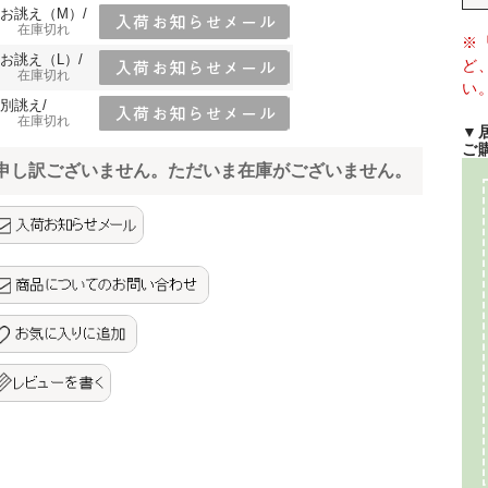
お誂え（M）/
在庫切れ
※
お誂え（L）/
ど
在庫切れ
い
別誂え/
在庫切れ
▼
ご
申し訳ございません。ただいま在庫がございません。