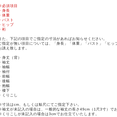
※必須項目
・身長
・体重
・バスト
・ヒップ
・裄
また、下記の項目でご指定の寸法があればお知らせください。
ご指定が無い項目については、「身長」「体重」「バスト」「ヒッ
お誂え致します。
・身丈（背）
・袖丈
・袖幅
・袖付
・前幅
・後幅
・抱幅
・褄下
・くりこし
※寸法はcm、もしくは鯨尺にてご指定下さい。
※袖丈が未記入の場合は、一般的な袖丈の長さ49cm（1尺3寸）で
※くりこしが未記入の場合は3cmでお仕立ていたします。