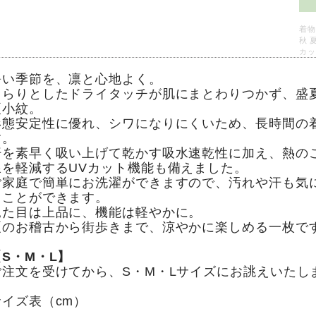
着物
秋 
カッ
暑い季節を、凛と心地よく。
さらりとしたドライタッチが肌にまとわりつかず、盛
夏小紋。
形態安定性に優れ、シワになりにくいため、長時間の
す。
汗を素早く吸い上げて乾かす吸水速乾性に加え、熱の
線を軽減するUVカット機能も備えました。
ご家庭で簡単にお洗濯ができますので、汚れや汗も気
ることができます。
見た目は上品に、機能は軽やかに。
夏のお稽古から街歩きまで、涼やかに楽しめる一枚で
【S・M・L】
ご注文を受けてから、S・M・Lサイズにお誂えいたし
サイズ表（cm）