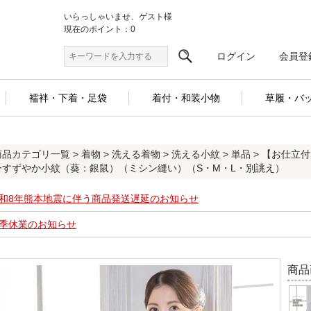
いらっしゃいませ、ゲスト様
現在のポイント：0
ログイン
会員登
襦袢・下着・足袋
着付・和装小物
草履・バ
商品カテゴリ一覧
>
着物
>
洗える着物
>
洗える小紋
>
単品
> 【お仕立
ーすずやか小紋（葵：銀鼠）（ミシン縫い）（S・M・L・別誂え）
和8年熊本地震に伴う商品発送遅延のお知らせ
季休業のお知らせ
商品