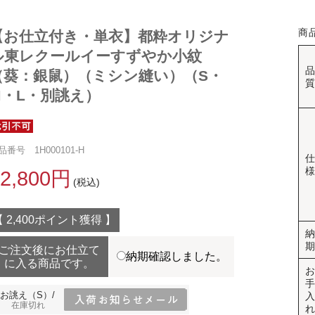
商
【お仕立付き・単衣】都粋オリジナ
ル東レクールイーすずやか小紋
（葵：銀鼠）（ミシン縫い）（S・
M・L・別誂え）
品番号 1H000101-H
52,800円
(税込)
【 2,400ポイント獲得 】
ご注文後にお仕立て
納期確認しました。
に入る商品です。
お誂え（S）/
在庫切れ