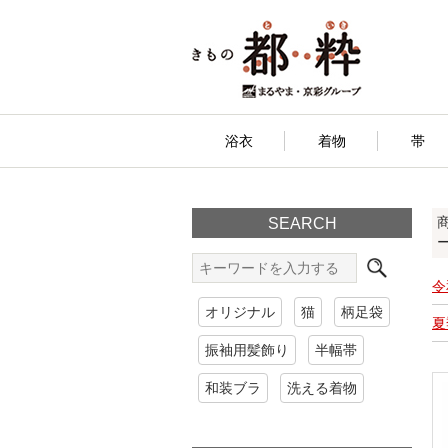
浴衣
着物
帯
SEARCH
令
オリジナル
猫
柄足袋
夏
振袖用髪飾り
半幅帯
和装ブラ
洗える着物