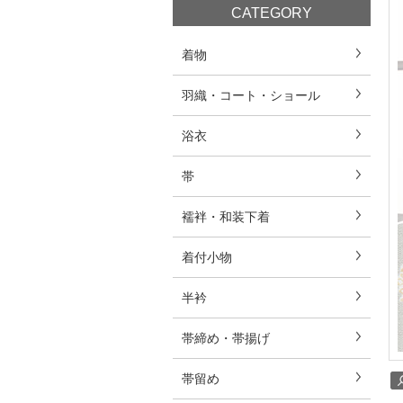
CATEGORY
着物
羽織・コート・ショール
浴衣
帯
襦袢・和装下着
着付小物
半衿
帯締め・帯揚げ
帯留め