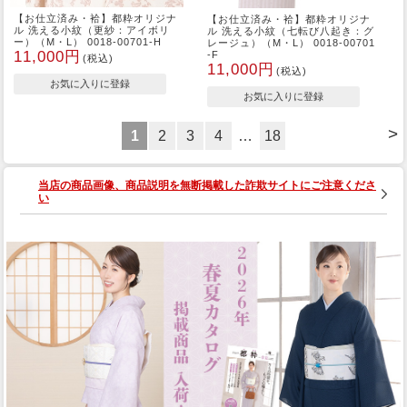
【お仕立済み・袷】都粋オリジナ
【お仕立済み・袷】都粋オリジナ
ル 洗える小紋（更紗：アイボリ
ル 洗える小紋（七転び八起き：グ
ー）（M・L） 0018-00701-H
レージュ）（M・L） 0018-00701
11,000円
-F
(税込)
11,000円
(税込)
>
1
2
3
4
…
18
当店の商品画像、商品説明を無断掲載した詐欺サイトにご注意くださ
い