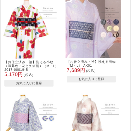
【お仕立済み・袷】洗える着物
【お仕立済み・袷】洗える小紋
（M・L） AK01
（薄藤色に花と矢絣柄）（M・L）
7,689円
2017-00019-B
(税込)
5,170円
(税込)