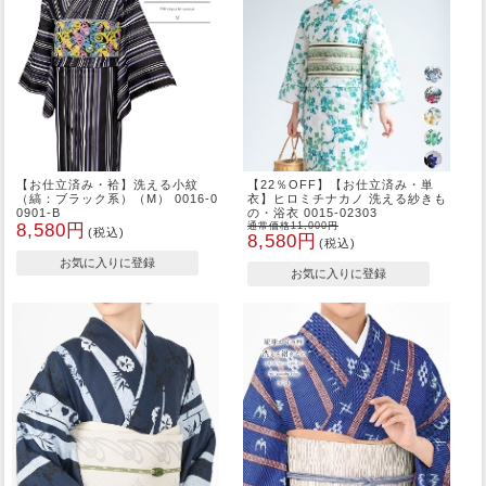
【お仕立済み・袷】洗える小紋
【22％OFF】【お仕立済み・単
（縞：ブラック系）（M） 0016-0
衣】ヒロミチナカノ 洗える紗きも
0901-B
の・浴衣 0015-02303
8,580円
通常価格11,000円
(税込)
8,580円
(税込)