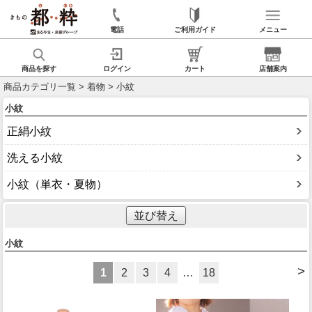
電話
ご利用ガイド
メニュー
商品を探す
ログイン
カート
店舗案内
商品カテゴリ一覧
>
着物
> 小紋
小紋
正絹小紋
洗える小紋
小紋（単衣・夏物）
並び替え
小紋
>
1
2
3
4
…
18