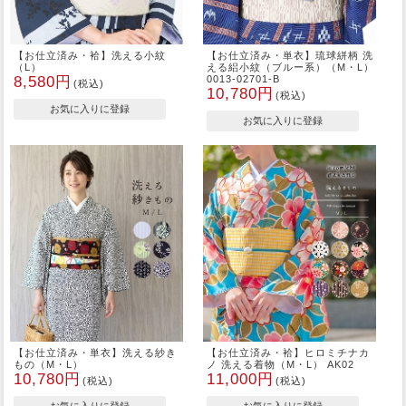
【お仕立済み・袷】洗える小紋
【お仕立済み・単衣】琉球絣柄 洗
（L）
える絽小紋（ブルー系）（M・L）
8,580円
0013-02701-B
(税込)
10,780円
(税込)
【お仕立済み・単衣】洗える紗き
【お仕立済み・袷】ヒロミチナカ
もの（M・L）
ノ 洗える着物（M・L） AK02
10,780円
11,000円
(税込)
(税込)