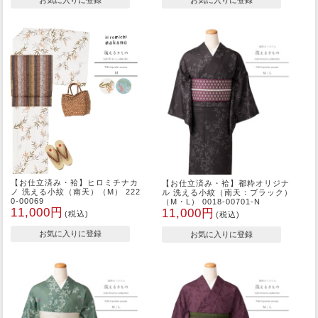
【お仕立済み・袷】ヒロミチナカ
【お仕立済み・袷】都粋オリジナ
ノ 洗える小紋（南天）（M） 222
ル 洗える小紋（南天：ブラック）
0-00069
（M・L） 0018-00701-N
11,000円
11,000円
(税込)
(税込)