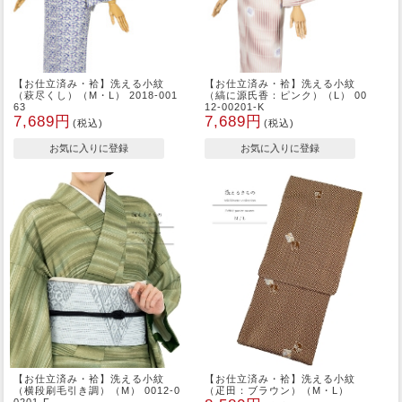
【お仕立済み・袷】洗える小紋
【お仕立済み・袷】洗える小紋
（萩尽くし）（M・L） 2018-001
（縞に源氏香：ピンク）（L） 00
63
12-00201-K
7,689円
7,689円
(税込)
(税込)
【お仕立済み・袷】洗える小紋
【お仕立済み・袷】洗える小紋
（横段刷毛引き調）（M） 0012-0
（疋田：ブラウン）（M・L）
0201-F